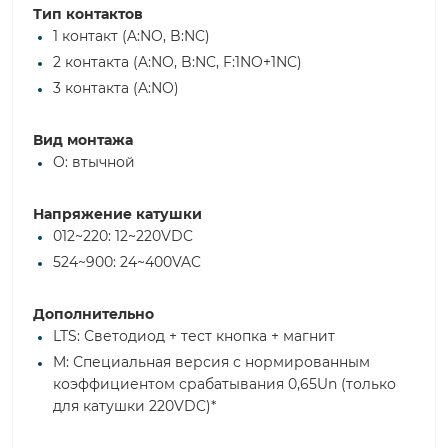
Тип контактов
1 контакт (A:NO, B:NC)
2 контакта (A:NO, B:NC, F:1NO+1NC)
3 контакта (A:NO)
Вид монтажа
O: втычной
Напряжение катушки
012~220: 12~220VDC
524~900: 24~400VAC
Дополнительно
LTS: Светодиод + тест кнопка + магнит
M: Специальная версия с нормированным
коэффициентом срабатывания 0,65Un (только
для катушки 220VDC)*