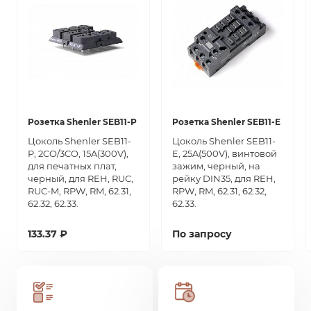
Розетка Shenler SEB11-P
Розетка Shenler SEB11-E
Цоколь Shenler SEB11-
Цоколь Shenler SEB11-
P, 2CO/3CO, 15A(300V),
E, 25A(500V), винтовой
для печатных плат,
зажим, черный, на
черный, для REH, RUC,
рейку DIN35, для REH,
RUC-M, RPW, RM, 62.31,
RPW, RM, 62.31, 62.32,
62.32, 62.33.
62.33.
133.37 ₽
По запросу