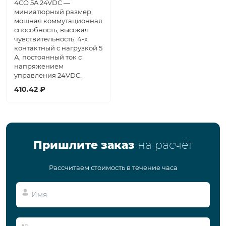
4CO 5A 24VDC —
миниатюрный размер,
мощная коммутационная
способность, высокая
чувствительность. 4-х
контактный с нагрузкой 5
А, постоянный ток с
напряжением
управления 24VDC.
410.42 ₽
Пришлите заказ
на расчёт
Рассчитаем стоимость в течение часа