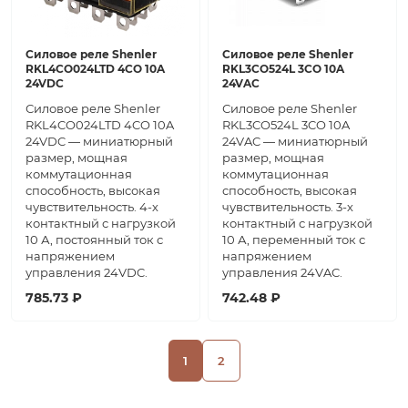
Силовое реле Shenler
Силовое реле Shenler
RKL4CO024LTD 4CO 10A
RKL3CO524L 3CO 10A
24VDC
24VAC
Силовое реле Shenler
Силовое реле Shenler
RKL4CO024LTD 4CO 10A
RKL3CO524L 3CO 10A
24VDC — миниатюрный
24VAC — миниатюрный
размер, мощная
размер, мощная
коммутационная
коммутационная
способность, высокая
способность, высокая
чувствительность. 4-х
чувствительность. 3-х
контактный с нагрузкой
контактный с нагрузкой
10 А, постоянный ток с
10 А, переменный ток с
напряжением
напряжением
управления 24VDC.
управления 24VAC.
785.73 ₽
742.48 ₽
1
2