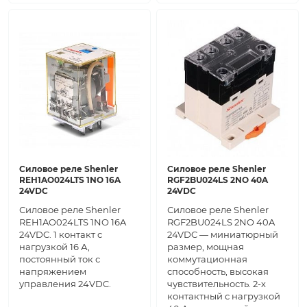
Силовое реле Shenler
Силовое реле Shenler
REH1AO024LTS 1NO 16A
RGF2BU024LS 2NO 40A
24VDC
24VDC
Силовое реле Shenler
Силовое реле Shenler
REH1AO024LTS 1NO 16A
RGF2BU024LS 2NO 40A
24VDC. 1 контакт с
24VDC — миниатюрный
нагрузкой 16 А,
размер, мощная
постоянный ток с
коммутационная
напряжением
способность, высокая
управления 24VDC.
чувствительность. 2-х
контактный с нагрузкой