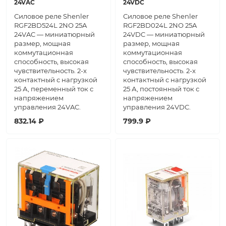
24VAC
24VDC
Силовое реле Shenler
Силовое реле Shenler
RGF2BD524L 2NO 25A
RGF2BD024L 2NO 25A
24VAC — миниатюрный
24VDC — миниатюрный
размер, мощная
размер, мощная
коммутационная
коммутационная
способность, высокая
способность, высокая
чувствительность. 2-х
чувствительность. 2-х
контактный с нагрузкой
контактный с нагрузкой
25 А, переменный ток с
25 А, постоянный ток с
напряжением
напряжением
управления 24VAC.
управления 24VDC.
832.14 ₽
799.9 ₽