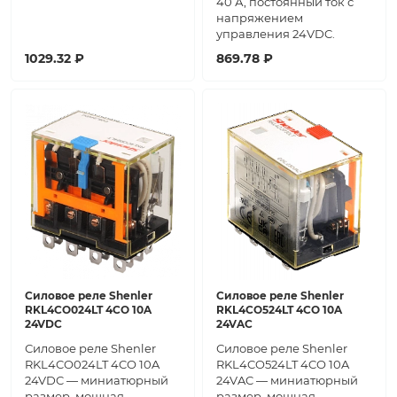
40 А, постоянный ток с
напряжением
управления 24VDC.
1029.32 ₽
869.78 ₽
Силовое реле Shenler
Силовое реле Shenler
RKL4CO024LT 4CO 10A
RKL4CO524LT 4CO 10A
24VDC
24VAC
Силовое реле Shenler
Силовое реле Shenler
RKL4CO024LT 4CO 10A
RKL4CO524LT 4CO 10A
24VDC — миниатюрный
24VAC — миниатюрный
размер, мощная
размер, мощная