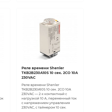
Реле времени Shenler
TKB2B230A10S 10 сек. 2СО 10A
230VAC
Реле времени Shenler
TKB2B230A10S 10 сек. 2СО 10A
230VAC — 2-х контактный с
ок
нагрузкой 10 А, переменный ток
с напряжением управления
230VAC, с таймером 10 сек.