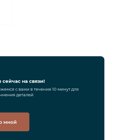
 сейчас на связи!
жемся с вами в течение 10 минут для
чнения деталей
о мной