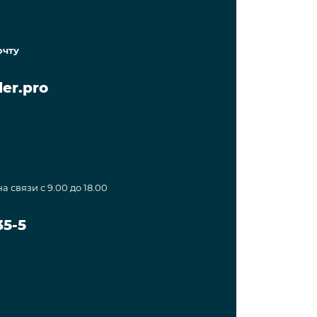
очту
er.pro
а связи с 9.00 до 18.00
35-5