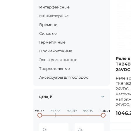
Интерфейсные
Миниатюрные
Времени
Силовые
Герметичные
Промежуточные
Реле в
Электромагнитные
TKB4B2
Твердотельные
24VDC
Аксессуары для колодок
Реле в
TKB4B2
24VDC —
нагрузк
ЦЕНА, ₽
напряж
24VDC, 
794.77
857.63
920.49
983.35
1 046.21
1046.