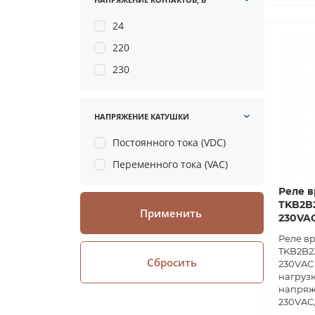
24
220
230
НАПРЯЖЕНИЕ КАТУШКИ
Постоянного тока (VDC)
Переменного тока (VAC)
Реле в
TKB2B2
Применить
230VA
Реле в
TKB2B23
Сбросить
230VAC 
нагрузк
напряж
230VAC,