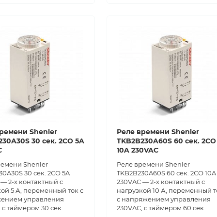
ремени Shenler
Реле времени Shenler
30A30S 30 сек. 2СО 5A
TKB2B230A60S 60 сек. 2СО
C
10A 230VAC
ремени Shenler
Реле времени Shenler
0A30S 30 сек. 2СО 5A
TKB2B230A60S 60 сек. 2СО 10A
— 2-х контактный с
230VAC — 2-х контактный с
ой 5 А, переменный ток с
нагрузкой 10 А, переменный т
ением управления
с напряжением управления
 с таймером 30 сек.
230VAC, с таймером 60 сек.