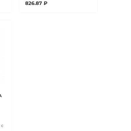
826.87 ₽
A
 с