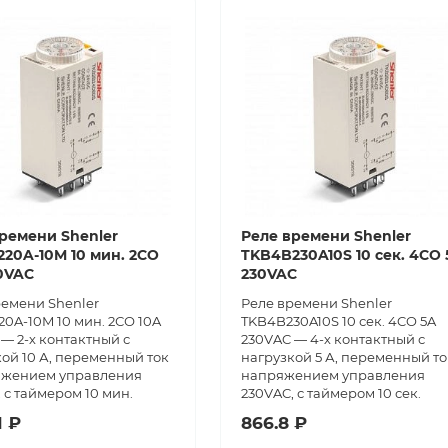
ремени Shenler
Реле времени Shenler
20A-10M 10 мин. 2СО
TKB4B230A10S 10 сек. 4CO 
0VAC
230VAC
ремени Shenler
Реле времени Shenler
0A-10M 10 мин. 2СО 10A
TKB4B230A10S 10 сек. 4CO 5A
— 2-х контактный с
230VAC — 4-х контактный с
ой 10 А, переменный ток
нагрузкой 5 А, переменный то
яжением управления
напряжением управления
 с таймером 10 мин.
230VAC, с таймером 10 сек.
1 ₽
866.8 ₽