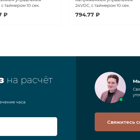
 с таймером 10 сек.
24VDC, с таймером 10 сек.
7 ₽
794.77 ₽
з
на расчёт
Мы
Свя
уто
течение часа
Свяжитесь с