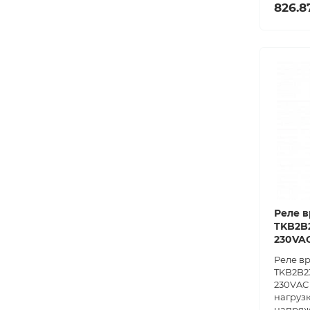
826.8
Реле в
TKB2B2
230VA
Реле в
TKB2B23
230VAC 
нагрузк
напряж