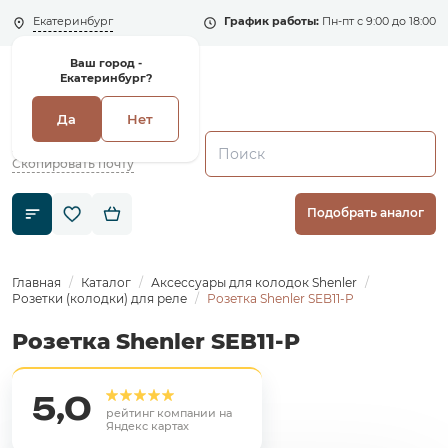
Екатеринбург
График работы:
Пн-пт с 9:00 до 18:00
Ваш город -
Екатеринбург?
Да
Нет
+7 (495) 135-135-5
zakaz1@shenler.pro
Скопировать почту
Подобрать аналог
Главная
Каталог
Аксессуары для колодок Shenler
Розетки (колодки) для реле
Розетка Shenler SEB11-P
Розетка Shenler SEB11-P
5,0
рейтинг компании на
Яндекс картах