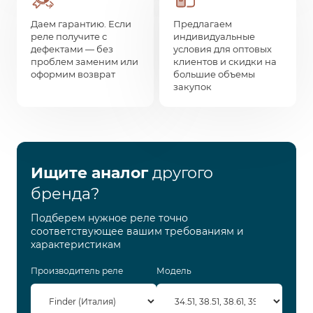
Даем гарантию. Если
Предлагаем
реле получите с
индивидуальные
дефектами — без
условия для оптовых
проблем заменим или
клиентов и скидки на
оформим возврат
большие объемы
закупок
Ищите аналог
другого
бренда?
Подберем нужное реле точно
соответствующее вашим требованиям и
характеристикам
Производитель реле
Модель