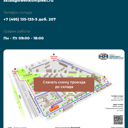
sklad@owenkomplekt.ru
Телефон склада
+7 (495) 135-135-5 доб. 207
График работы
Пн - Пт 09:00 - 18:00
Скачать схему проезда
до склада