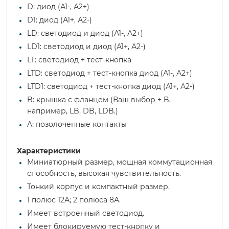
D: диод (А1-, А2+)
D1: диод (А1+, А2-)
LD: светодиод и диод (А1-, А2+)
LD1: светодиод и диод (А1+, А2-)
LT: светодиод + тест-кнопка
LTD: светодиод + тест-кнопка диод (А1-, А2+)
LTD1: светодиод + тест-кнопка диод (А1+, А2-)
B: крышка с фланцем (Ваш выбор + B,
например, LB, DB, LDB.)
A: позолоченные контакты
Характеристики
Миниатюрный размер, мощная коммутационная
способность, высокая чувствительность.
Тонкий корпус и компактный размер.
1 полюс 12А; 2 полюса 8А.
Имеет встроенный светодиод.
Имеет блокируемую тест-кнопку и