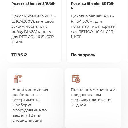
Розетка Shenler SRU05-
Розетка Shenler SRT05-
E
P
Цоколь Shenler SRU05-
Цоколь Shenler SRT05-
E, 16A(300V), винтовой
P, 16A(300V), для
зажим, черный, на
печатных плат, черный,
рейку DIN35/панель,
для RFT1CO, 46.61, G2R-
для RFT1CO, 46.61, G2R-
1, KRI1.
1, KRI1.
131.96 ₽
По запросу
Наши менеджеры
Постоянным клиентам
разбираются в
предоставляем
ассортименте.
отсрочку платежа до
Подберут
30 дней
оборудование по
вашему ТЗ или
спецификации