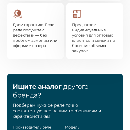
Даем гарантию. Если
Предлагаем
реле получите с
индивидуальные
дефектами — без
условия для оптовых
проблем заменим или
клиентов и скидки на
оформим возврат
большие объемы
закупок
Ищите аналог
другого
бренда?
Подберем нужное реле точно
соответствующее вашим требованиям и
характеристикам
Производитель реле
Модель