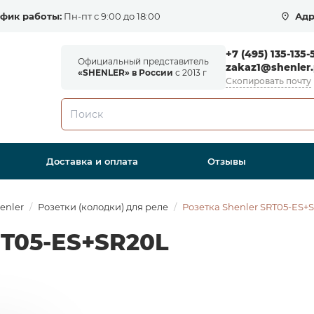
фик работы:
Пн-пт с 9:00 до 18:00
Адр
+7 (495) 135-135-
Официальный представитель
zakaz1@shenler.
«SHENLER» в России
с 2013 г
Скопировать почту
Доставка и оплата
Отзывы
enler
Розетки (колодки) для реле
Розетка Shenler SRT05-ES+
RT05-ES+SR20L