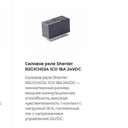
Силовое реле Shenler
R2G1CH024 1CO 16A 24VDC
Силовое реле Shenler
R2G1CH024 1CO 16A 24VDC —
миниатюрный размер,
мощная коммутационная
способность, высокая
с
чувствительность. 1 контакт с
нагрузкой 16 А, постоянный
ток с напряжением
управления 24VDC.