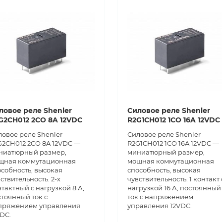
ловое реле Shenler
Силовое реле Shenler
G2CH012 2CO 8A 12VDC
R2G1CH012 1CO 16A 12VDC
ловое реле Shenler
Силовое реле Shenler
G2CH012 2CO 8A 12VDC —
R2G1CH012 1CO 16A 12VDC —
ниатюрный размер,
миниатюрный размер,
щная коммутационная
мощная коммутационная
особность, высокая
способность, высокая
ствительность. 2-х
чувствительность. 1 контакт 
тактный с нагрузкой 8 А,
нагрузкой 16 А, постоянный
стоянный ток с
ток с напряжением
пряжением управления
управления 12VDC.
DC.