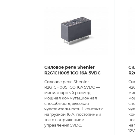
Силовое реле Shenler
Си
R2G1CH005 1CO 16A 5VDC
R2
Силовое реле Shenler
Си
R2G1CH005 1CO 16A 5VDC —
R2
миниатюрный размер,
ми
мощная коммутационная
мо
способность, высокая
сп
чувствительность. 1 контакт с
чув
нагрузкой 16 А, постоянный
кон
ток с напряжением
по
управления 5VDC.
на
12V