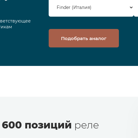
тветствующее
тикам
Подобрать аналог
 600 позиций
реле