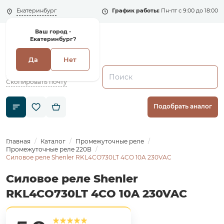
Екатеринбург
График работы:
Пн-пт с 9:00 до 18:00
Ваш город -
Екатеринбург?
Да
Нет
+7 (495) 135-135-5
zakaz1@shenler.pro
Скопировать почту
Подобрать аналог
Главная
Каталог
Промежуточные реле
Промежуточные реле 220В
Силовое реле Shenler RKL4CO730LT 4CO 10A 230VAC
Силовое реле Shenler
RKL4CO730LT 4CO 10A 230VAC