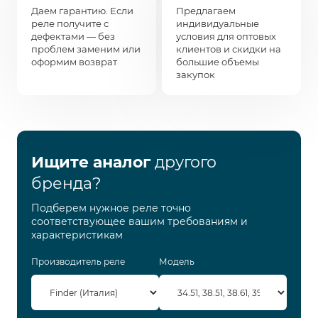
Даем гарантию. Если
Предлагаем
реле получите с
индивидуальные
дефектами — без
условия для оптовых
проблем заменим или
клиентов и скидки на
оформим возврат
большие объемы
закупок
Ищите аналог
другого
бренда?
Подберем нужное реле точно
соответствующее вашим требованиям и
характеристикам
Производитель реле
Модель