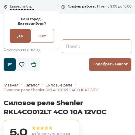
Екатеринбург
График работы:
Пн-пт с 9:00 до 18:00
Ваш город -
Екатеринбург?
Да
Нет
+7 (495) 135-135-5
zakaz1@shenler.pro
Скопировать почту
Подобрать аналог
Главная
Каталог
Силовые реле
Силовое реле Shenler RKL4CO012LT 4CO 10A 12VDC
Силовое реле Shenler
RKL4CO012LT 4CO 10A 12VDC
5,0
рейтинг компании на