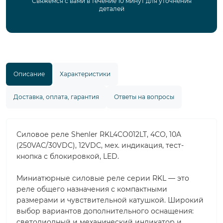
Свяжемся с вами в течение 10 минут для уточнения
деталей
Описание
Характеристики
Доставка, оплата, гарантия
Ответы на вопросы
Силовое реле Shenler RKL4CO012LT, 4CO, 10A
(250VAC/30VDC), 12VDC, мех. индикация, тест-
кнопка с блокировкой, LED.
Миниатюрные силовые реле серии RKL — это
реле общего назначения с компактными
размерами и чувствительной катушкой. Широкий
выбор вариантов дополнительного оснащения:
светодиодный и механический индикатор и