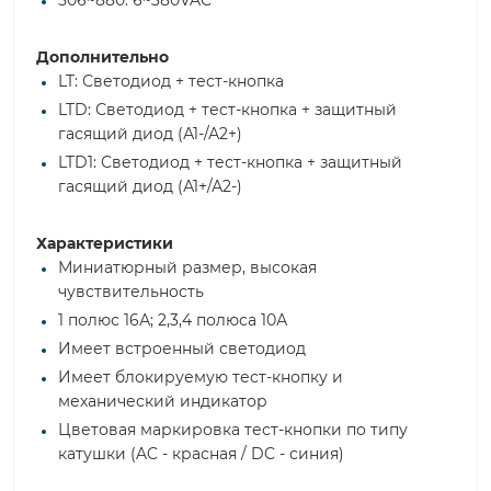
506~880: 6~380VAC
Дополнительно
LT: Светодиод + тест-кнопка
LTD: Светодиод + тест-кнопка + защитный
гасящий диод (А1-/А2+)
LTD1: Светодиод + тест-кнопка + защитный
гасящий диод (А1+/А2-)
Характеристики
Миниатюрный размер, высокая
чувствительность
1 полюс 16А; 2,3,4 полюса 10А
Имеет встроенный светодиод
Имеет блокируемую тест-кнопку и
механический индикатор
Цветовая маркировка тест-кнопки по типу
катушки (AC - красная / DC - синия)