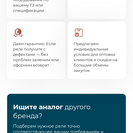
вашему ТЗ или
спецификации
Даем гарантию. Если
Предлагаем
реле получите с
индивидуальные
дефектами — без
условия для оптовых
проблем заменим или
клиентов и скидки на
оформим возврат
большие объемы
закупок
Ищите аналог
другого
бренда?
Подберем нужное реле точно
соответствующее вашим требованиям и