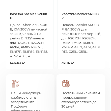
Розетка Shenler SRC08-
Розетка Shenler SRC08-
E
P
Цоколь Shenler SRC08-
Цоколь Shenler SRC08-
E, 10A(300V), винтовой
P, 8A(300V), для
зажим, черный, на
печатных плат, черный,
рейку DIN35/панель,
для R2G1CH, R2G2CH,
для R2G1CH, R2G2CH,
RM84, RM85, RM87L,
RM84, RM85, RM87L,
RM87P, 41.52, 41.61, 41.81,
RM87P, RMP84, RMP85,
RT2, G2RL, G5RL.
41.52, 41.61, 41.
146.63 ₽
57.14 ₽
Наши менеджеры
Постоянным клиентам
разбираются в
предоставляем
ассортименте.
отсрочку платежа до
Подберут
30 дней
оборудование по