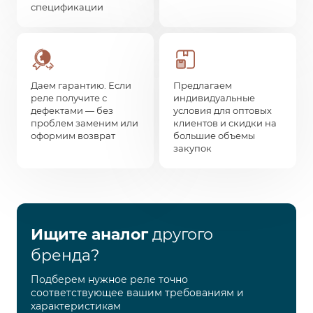
спецификации
Даем гарантию. Если
Предлагаем
реле получите с
индивидуальные
дефектами — без
условия для оптовых
проблем заменим или
клиентов и скидки на
оформим возврат
большие объемы
закупок
Ищите аналог
другого
бренда?
Подберем нужное реле точно
соответствующее вашим требованиям и
характеристикам