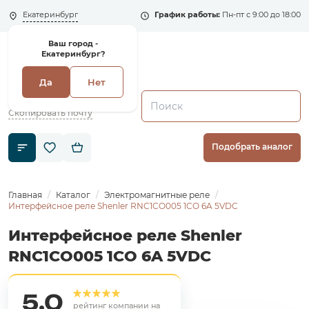
Екатеринбург
График работы:
Пн-пт с 9:00 до 18:00
Ваш город -
Екатеринбург?
Да
Нет
+7 (495) 135-135-5
zakaz1@shenler.pro
Скопировать почту
Подобрать аналог
Главная
Каталог
Электромагнитные реле
Интерфейсное реле Shenler RNC1CO005 1CO 6A 5VDC
Интерфейсное реле Shenler
RNC1CO005 1CO 6A 5VDC
5,0
рейтинг компании на