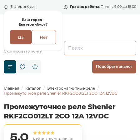
Екатеринбург
График работы:
Пн-пт с 9:00 до 18:00
Ваш город -
Екатеринбург?
Да
Нет
+7 (495) 135-135-5
zakaz1@shenler.pro
Скопировать почту
Подобрать аналог
Главная
Каталог
Электромагнитные реле
Промежуточное реле Shenler RKF2CO012LT 2CO 12A 12VDC
Промежуточное реле Shenler
RKF2CO012LT 2CO 12A 12VDC
5,0
рейтинг компании на