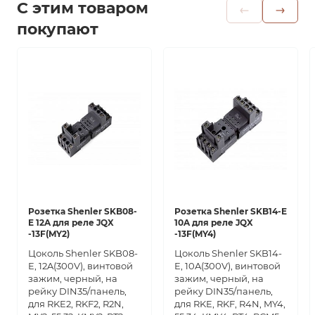
С этим товаром
покупают
Розетка Shenler SKB08-
Розетка Shenler SKB14-E
E 12A для реле JQX
10A для реле JQX
-13F(MY2)
-13F(MY4)
Цоколь Shenler SKB08-
Цоколь Shenler SKB14-
E, 12A(300V), винтовой
E, 10A(300V), винтовой
зажим, черный, на
зажим, черный, на
рейку DIN35/панель,
рейку DIN35/панель,
для RKE2, RKF2, R2N,
для RKE, RKF, R4N, MY4,