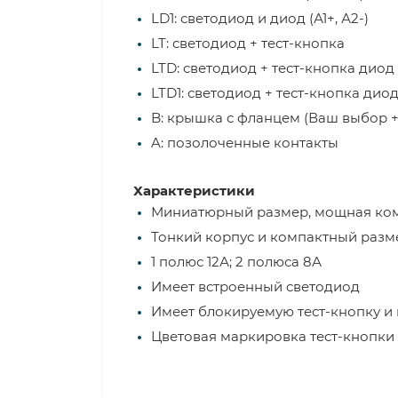
LD1: светодиод и диод (А1+, А2-)
LT: светодиод + тест-кнопка
LTD: светодиод + тест-кнопка диод (
LTD1: светодиод + тест-кнопка диод 
B: крышка с фланцем (Ваш выбор + 
A: позолоченные контакты
Характеристики
Миниатюрный размер, мощная комм
Тонкий корпус и компактный разм
1 полюс 12А; 2 полюса 8А
Имеет встроенный светодиод
Имеет блокируемую тест-кнопку и
Цветовая маркировка тест-кнопки п