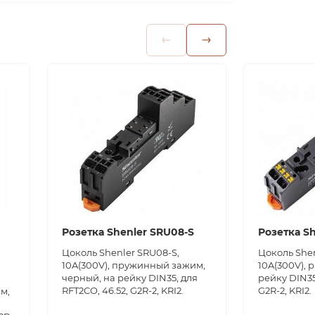
Розетка Shenler SRU08-S
Розетка S
Цоколь Shenler SRU08-S,
Цоколь Shen
10A(300V), пружинный зажим,
10A(300V), 
черный, на рейку DIN35, для
рейку DIN35
RFT2CO, 46.52, G2R-2, KRI2.
G2R-2, KRI2.
м,