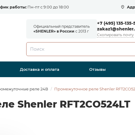
фик работы:
Пн-пт с 9:00 до 18:00
Адр
+7 (495) 135-135-
Официальный представитель
zakaz1@shenler.
«SHENLER» в России
с 2013 г
Скопировать почту
Доставка и оплата
Отзывы
омежуточные реле 24В
Промежуточное реле Shenler RFT2CO52
ле Shenler RFT2CO524LT