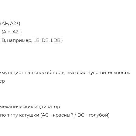
А1-, А2+)
(А1+, А2-)
B, например, LB, DB, LDB.)
утационная способность, высокая чувствительность.
ер
 механических индикатор
о типу катушки (AC - красный / DC - голубой)