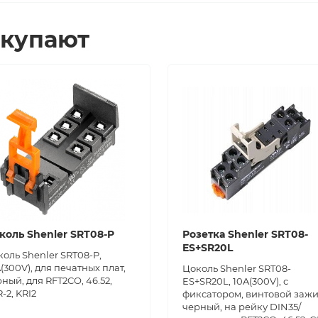
окупают
коль Shenler SRT08-P
Розетка Shenler SRT08-
ES+SR20L
оль Shenler SRT08-P,
(300V), для печатных плат,
Цоколь Shenler SRT08-
ный, для RFT2CO, 46.52,
ES+SR20L, 10A(300V), с
-2, KRI2
фиксатором, винтовой зажи
черный, на рейку DIN35/