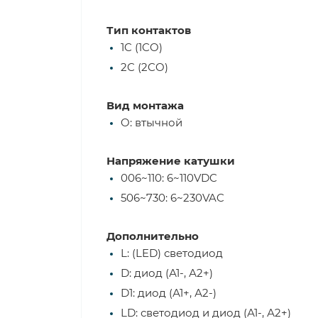
Тип контактов
1C (1CO)
2C (2CO)
Вид монтажа
O: втычной
Напряжение катушки
006~110: 6~110VDC
506~730: 6~230VAC
Дополнительно
L: (LED) светодиод
D: диод (А1-, А2+)
D1: диод (А1+, А2-)
LD: светодиод и диод (А1-, А2+)