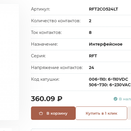
Артикул:
RFT2CO524LT
Количество контактов:
2
Ток контактов:
8
Назначение:
Интерфейсное
Серия:
RFT
Напряжение контактов:
24
Код катушки:
006~110: 6~110VDC
506~730: 6~230VAC
360.09 ₽
В на
В корзину
Купить в 1 клик