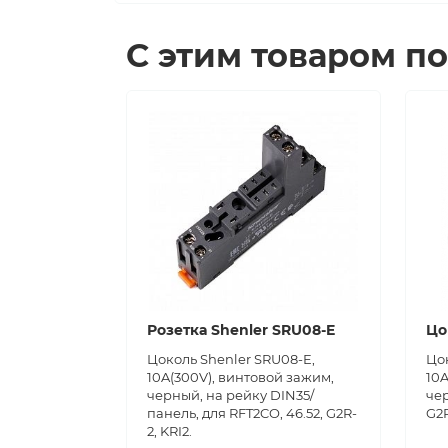
С этим товаром п
Розетка Shenler SRU08-E
Цо
Цоколь Shenler SRU08-E,
Цок
10A(300V), винтовой зажим,
10A
черный, на рейку DIN35/
чер
панель, для RFT2CO, 46.52, G2R-
G2R
2, KRI2.