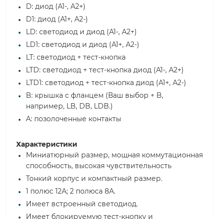
D: диод (А1-, А2+)
D1: диод (А1+, А2-)
LD: светодиод и диод (А1-, А2+)
LD1: светодиод и диод (А1+, А2-)
LT: светодиод + тест-кнопка
LTD: светодиод + тест-кнопка диод (А1-, А2+)
LTD1: светодиод + тест-кнопка диод (А1+, А2-)
B: крышка с фланцем (Ваш выбор + B,
например, LB, DB, LDB.)
A: позолоченные контакты
Характеристики
Миниатюрный размер, мощная коммутационная
способность, высокая чувствительность
Тонкий корпус и компактный размер.
1 полюс 12А; 2 полюса 8А.
Имеет встроенный светодиод.
Имеет блокируемую тест-кнопку и