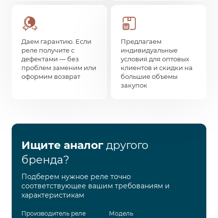
Даем гарантию. Если
Предлагаем
реле получите с
индивидуальные
дефектами — без
условия для оптовых
проблем заменим или
клиентов и скидки на
оформим возврат
большие объемы
закупок
Ищите аналог
другого
бренда?
Подберем нужное реле точно
соответствующее вашим требованиям и
характеристикам
Производитель реле
Модель