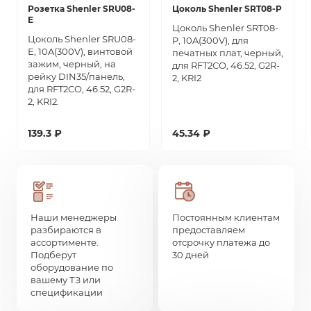
Розетка Shenler SRU08-
Цоколь Shenler SRT08-P
E
Цоколь Shenler SRT08-
Цоколь Shenler SRU08-
P, 10A(300V), для
E, 10A(300V), винтовой
печатных плат, черный,
зажим, черный, на
для RFT2CO, 46.52, G2R-
рейку DIN35/панель,
2, KRI2
для RFT2CO, 46.52, G2R-
2, KRI2.
139.3 ₽
45.34 ₽
Наши менеджеры
Постоянным клиентам
разбираются в
предоставляем
ассортименте.
отсрочку платежа до
Подберут
30 дней
оборудование по
вашему ТЗ или
спецификации