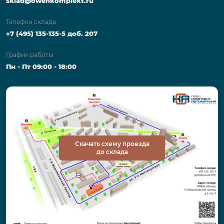
sklad@owenkomplekt.ru
Телефон склада
+7 (495) 135-135-5 доб. 207
График работы
Пн - Пт 09:00 - 18:00
Скачать схему проезда
до склада